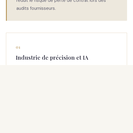
réduit le risque de perte de contrat lors des
audits fournisseurs.
01
Industrie de précision et IA
Les PME industrielles utilisent l'IA pour le contrôle
qualité, la maintenance prédictive et l'optimisation
de production. Ces usages peuvent relever du
haut risque AI Act et exigent une documentation
technique formalisée.
02